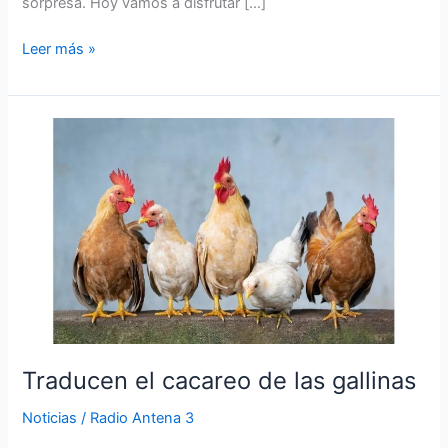
sorpresa. Hoy vamos a disfrutar […]
Leer más »
Traducen
el
cacareo
de
las
gallinas
Traducen el cacareo de las gallinas
Noticias
/
Radio Antena 3