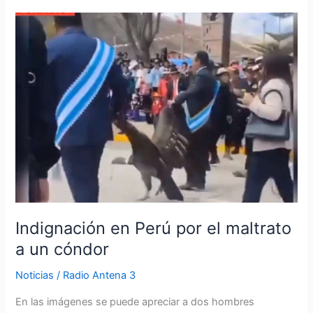
Indignación
en
Perú
por
el
maltrato
a
un
cóndor
Indignación en Perú por el maltrato
a un cóndor
Noticias
/
Radio Antena 3
En las imágenes se puede apreciar a dos hombres