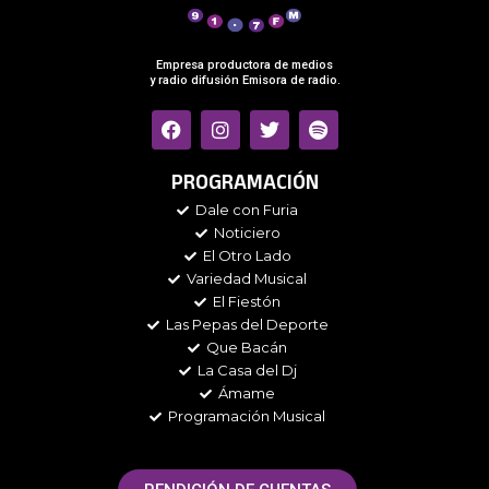
Empresa productora de medios
y radio difusión Emisora de radio.
F
I
T
S
a
n
w
p
c
s
i
o
e
t
t
t
PROGRAMACIÓN
b
a
t
i
Dale con Furia
o
g
e
f
Noticiero
o
r
r
y
k
a
El Otro Lado
m
Variedad Musical
El Fiestón
Las Pepas del Deporte
Que Bacán
La Casa del Dj
Ámame
Programación Musical