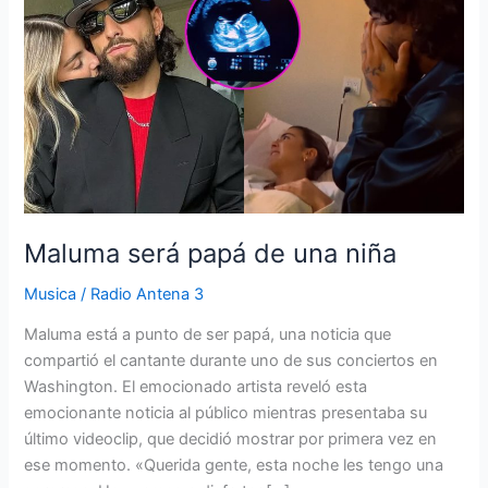
papá
de
una
niña
Maluma será papá de una niña
Musica
/
Radio Antena 3
Maluma está a punto de ser papá, una noticia que
compartió el cantante durante uno de sus conciertos en
Washington. El emocionado artista reveló esta
emocionante noticia al público mientras presentaba su
último videoclip, que decidió mostrar por primera vez en
ese momento. «Querida gente, esta noche les tengo una