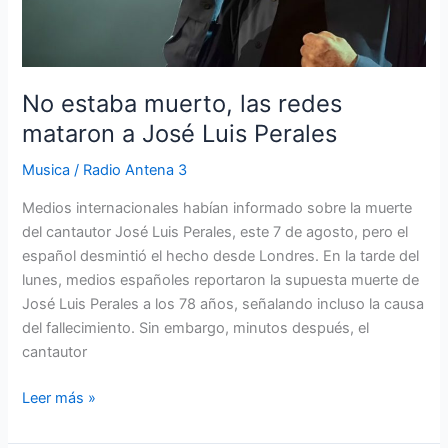
Perales
No estaba muerto, las redes
mataron a José Luis Perales
Musica
/
Radio Antena 3
Medios internacionales habían informado sobre la muerte
del cantautor José Luis Perales, este 7 de agosto, pero el
español desmintió el hecho desde Londres. En la tarde del
lunes, medios españoles reportaron la supuesta muerte de
José Luis Perales a los 78 años, señalando incluso la causa
del fallecimiento. Sin embargo, minutos después, el
cantautor
Leer más »