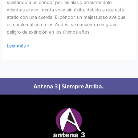
sujetando a un cóndor por las alas y arrastrándolo
mientras el ave intenta volar sin éxito, debido a que está
atado con una cuerda. El cóndor, un majestuoso ave que
es emblemático en los Andes, se encuentra en grave
peligro de extinción en los últimos años
Leer más »
Antena 3 | Siempre Arriba..