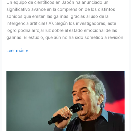
Un equipo de científicos en Japón ha anunciado un
significativo avance en la comprensión de los distintos
sonidos que emiten las gallinas, gracias al uso de la
inteligencia artificial (IA). Según los investigadores, este
logro podría arrojar luz sobre el estado emocional de las
gallinas. El estudio, que aún no ha sido sometido a revisión
Leer más »
No
estaba
muerto,
las
redes
mataron
a
José
Luis