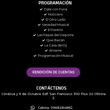
e
t
t
t
PROGRAMACIÓN
b
a
t
i
Dale con Furia
o
g
e
f
Noticiero
o
r
r
y
k
a
El Otro Lado
m
Variedad Musical
El Fiestón
Las Pepas del Deporte
Que Bacán
La Casa del Dj
Ámame
Programación Musical
RENDICIÓN DE CUENTAS
CONTÁCTENOS
Córdova y 9 de Octubre Edf. San Francisco 300 Piso 20 Oficina
2
Cabina: 0968284882