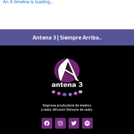
An X timeline is loading...
Antena 3 | Siempre Arriba..
Empresa productora de medios
y radio difusión Emisora de radio.
F
I
T
S
a
n
w
p
c
s
i
o