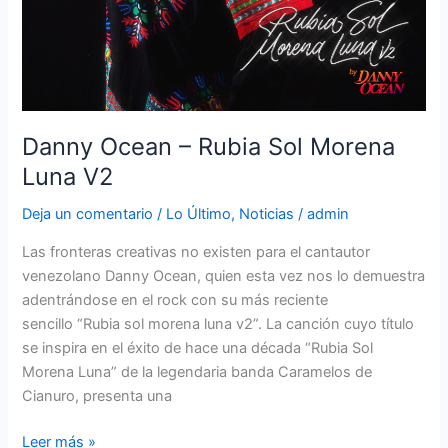
Danny Ocean – Rubia Sol Morena
Luna V2
Deja un comentario
/
Lo Último
,
Noticias
/
admin
Las fronteras creativas no existen para el cantautor
venezolano Danny Ocean, quien esta vez nos lo demuestra
adentrándose en el rock con su más reciente
sencillo “Rubia sol morena luna v2”. La canción cuyo título
se inspira en el éxito de hace una década “Rubia Sol
Morena Luna” de la legendaria banda Caramelos de
Cianuro, presenta una
Leer más »