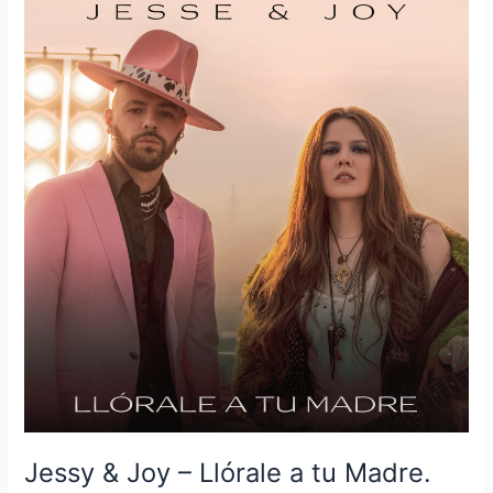
Jessy
&
Joy
–
Llórale
a
tu
Madre.
Jessy & Joy – Llórale a tu Madre.