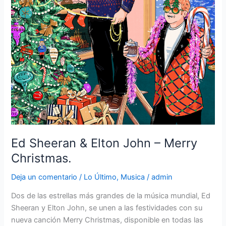
Christmas.
Ed Sheeran & Elton John – Merry
Christmas.
Deja un comentario
/
Lo Último
,
Musica
/
admin
Dos de las estrellas más grandes de la música mundial, Ed
Sheeran y Elton John, se unen a las festividades con su
nueva canción Merry Christmas, disponible en todas las