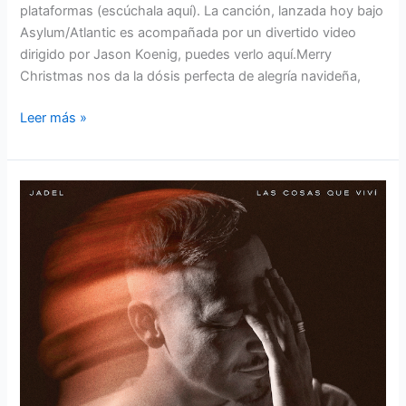
plataformas (escúchala aquí). La canción, lanzada hoy bajo
Asylum/Atlantic es acompañada por un divertido video
dirigido por Jason Koenig, puedes verlo aquí.Merry
Christmas nos da la dósis perfecta de alegría navideña,
Leer más »
JADEL
LAS
COSAS
QUE
VIVÍ