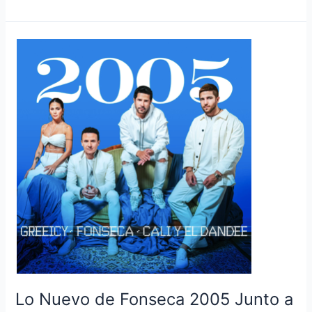
Lo
Nuevo
de
Fonseca
2005
Junto
a
Greeicy
+
Cali
y
El
Dandee
Lo Nuevo de Fonseca 2005 Junto a