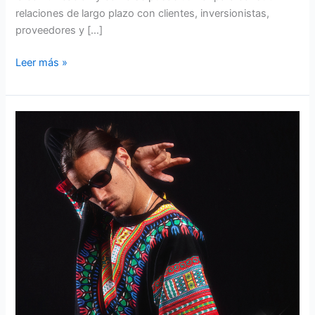
relaciones de largo plazo con clientes, inversionistas,
proveedores y […]
Leer más »
Danny
Ocean
–
Rubia
Sol
Morena
Luna
V2