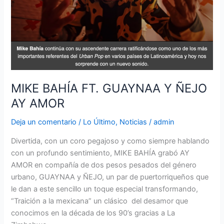
AY
AMOR
MIKE BAHÍA FT. GUAYNAA Y ÑEJO
AY AMOR
Deja un comentario
/
Lo Último
,
Noticias
/
admin
Divertida, con un coro pegajoso y como siempre hablando
con un profundo sentimiento, MIKE BAHÍA grabó AY
AMOR en compañía de dos pesos pesados del género
urbano, GUAYNAA y ÑEJO, un par de puertorriqueños que
le dan a este sencillo un toque especial transformando,
“Traición a la mexicana” un clásico del desamor que
conocimos en la década de los 90’s gracias a La