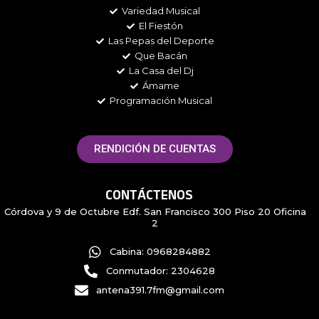
m
Variedad Musical
El Fiestón
Las Pepas del Deporte
Que Bacán
La Casa del Dj
Ámame
Programación Musical
RENDICIÓN DE CUENTAS
CONTÁCTENOS
Córdova y 9 de Octubre Edf. San Francisco 300 Piso 20 Oficina
2
Cabina: 0968284882
Conmutador: 2304628
antena391.7fm@gmail.com