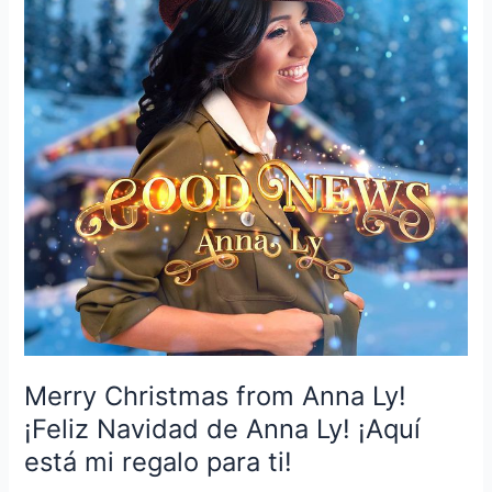
Anna
Ly!
¡Feliz
Navidad
de
Anna
Ly!
¡Aquí
está
mi
regalo
para
ti!
Merry Christmas from Anna Ly!
¡Feliz Navidad de Anna Ly! ¡Aquí
está mi regalo para ti!