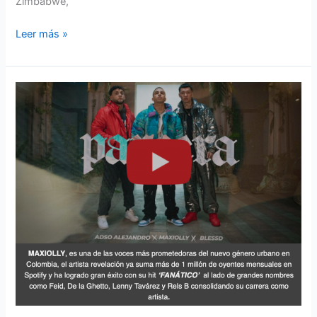
Zimbabwe,
Leer más »
MAXIOLLY
FT.
BLESSD
Y
ADSO
PARCERA