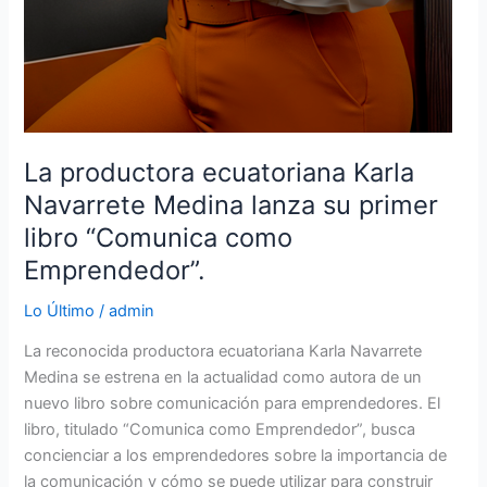
La productora ecuatoriana Karla
Navarrete Medina lanza su primer
libro “Comunica como
Emprendedor”.
Lo Último
/
admin
La reconocida productora ecuatoriana Karla Navarrete
Medina se estrena en la actualidad como autora de un
nuevo libro sobre comunicación para emprendedores. El
libro, titulado “Comunica como Emprendedor”, busca
concienciar a los emprendedores sobre la importancia de
la comunicación y cómo se puede utilizar para construir