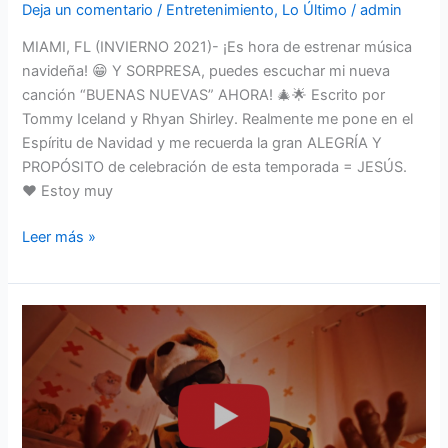
Deja un comentario
/
Entretenimiento
,
Lo Último
/
admin
MIAMI, FL (INVIERNO 2021)- ¡Es hora de estrenar música
navideña! 😁 Y SORPRESA, puedes escuchar mi nueva
canción “BUENAS NUEVAS” AHORA! 🎄🌟 Escrito por
Tommy Iceland y Rhyan Shirley. Realmente me pone en el
Espíritu de Navidad y me recuerda la gran ALEGRÍA Y
PROPÓSITO de celebración de esta temporada = JESÚS.
❤️ Estoy muy
Leer más »
MIKE
BAHÍA
FT.
GUAYNAA
Y
ÑEJO