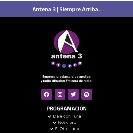
Antena 3 | Siempre Arriba..
Empresa productora de medios
y radio difusión Emisora de radio.
F
I
T
S
a
n
w
p
c
s
i
o
e
t
t
t
PROGRAMACIÓN
b
a
t
i
Dale con Furia
o
g
e
f
Noticiero
o
r
r
y
k
a
El Otro Lado