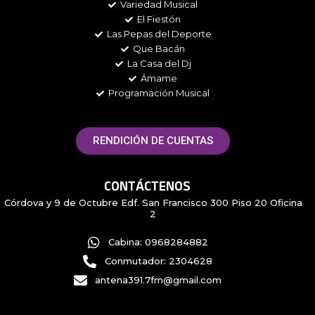
m
Variedad Musical
El Fiestón
Las Pepas del Deporte
Que Bacán
La Casa del Dj
Ámame
Programación Musical
RENDICIÓN DE CUENTAS
CONTÁCTENOS
Córdova y 9 de Octubre Edf. San Francisco 300 Piso 20 Oficina
2
Cabina: 0968284882
Conmutador: 2304628
antena391.7fm@gmail.com