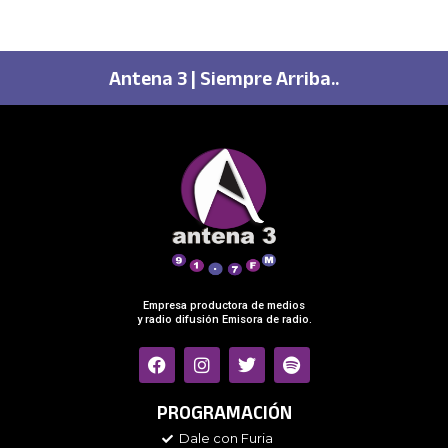
Antena 3 | Siempre Arriba..
Empresa productora de medios
y radio difusión Emisora de radio.
F
I
T
S
a
n
w
p
c
s
i
o
e
t
t
t
PROGRAMACIÓN
b
a
t
i
Dale con Furia
o
g
e
f