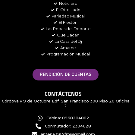
Noticiero
o
r
r
y
k
a
El Otro Lado
m
Variedad Musical
El Fiestón
Las Pepas del Deporte
Que Bacán
La Casa del Dj
Ámame
Programación Musical
RENDICIÓN DE CUENTAS
CONTÁCTENOS
Córdova y 9 de Octubre Edf. San Francisco 300 Piso 20 Oficina
2
Cabina: 0968284882
Conmutador: 2304628
antena391.7fm@gmail.com