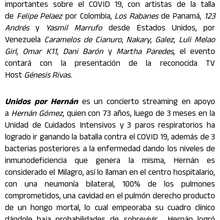
importantes sobre el COVID 19, con
artista
s de la talla
de
Felipe Pelaez
por Colombia,
Los Rabanes
de Panamá,
123
Andrés
y
Yasmil Marrufo
desde Estados Unidos, por
Venezuela
Caramelos de Cianuro
,
Nakary
,
Galez
,
Luli Melao
Girl
,
Omar K11
,
Dani Barón
y
Martha Paredes
, el evento
contará con la presentación de la reconocida TV
Host
Génesis Rivas.
Unidos por Hernán
es un concierto streaming en apoyo
a
Hernán Gómez
, quien con 73 años, luego de 3 meses en la
Unidad de Cuidados Intensivos y 3 paros respiratorios ha
logrado ir ganando la batalla contra el COVID 19, además de 3
bacterias posteriores a la enfermedad dando los niveles de
inmunodeficiencia que genera la misma, Hernán es
considerado el Milagro, así lo llaman en el centro hospitalario,
con una neumonía bilateral, 100% de los pulmones
comprometidos, una cavidad en el pulmón derecho producto
de un hongo mortal, lo cual empeoraba su cuadro clínico