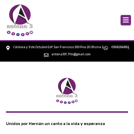
Ir
al
contenido
Córdova y 9 de Octubre Edf. San Francisco 300 Piso 20 Oficina 2
0968284882
antena391.7fm@gmail.com
Unidos por Hernán un canto a la vida y esperanza