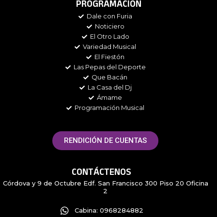
e
t
t
t
PROGRAMACIÓN
b
a
t
i
Dale con Furia
o
g
e
f
Noticiero
o
r
r
y
k
a
El Otro Lado
m
Variedad Musical
El Fiestón
Las Pepas del Deporte
Que Bacán
La Casa del Dj
Ámame
Programación Musical
RENDICIÓN DE CUENTAS
CONTÁCTENOS
Córdova y 9 de Octubre Edf. San Francisco 300 Piso 20 Oficina
2
Cabina: 0968284882