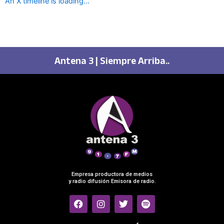
An X timeline is loading...
Antena 3 | Siempre Arriba..
Empresa productora de medios
y radio difusión Emisora de radio.
F
I
T
S
a
n
w
p
c
s
i
o