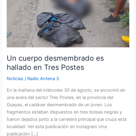
desmembrado
es
hallado
en
Tres
Postes
Un cuerpo desmembrado es
hallado en Tres Postes
Noticias
/
Radio Antena 3
En la mañana del miércoles 30 de agosto, se encontró en
una acera del sector Tres Postes, en la provincia del
Guayas, el cadáver desmembrado de un joven. Los
fragmentos estaban dispuestos en tres bolsas negras y
fueron dejados junto a la carretera principal que cruza esta
localidad. Ver esta publicación en Instagram Una
publicación […]