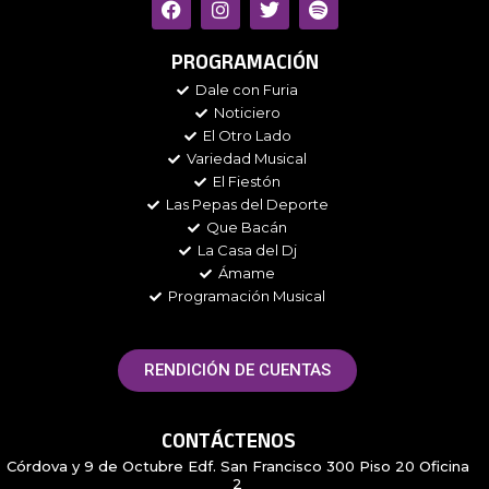
a
n
w
p
c
s
i
o
e
t
t
t
PROGRAMACIÓN
b
a
t
i
Dale con Furia
o
g
e
f
Noticiero
o
r
r
y
k
a
El Otro Lado
m
Variedad Musical
El Fiestón
Las Pepas del Deporte
Que Bacán
La Casa del Dj
Ámame
Programación Musical
RENDICIÓN DE CUENTAS
CONTÁCTENOS
Córdova y 9 de Octubre Edf. San Francisco 300 Piso 20 Oficina
2