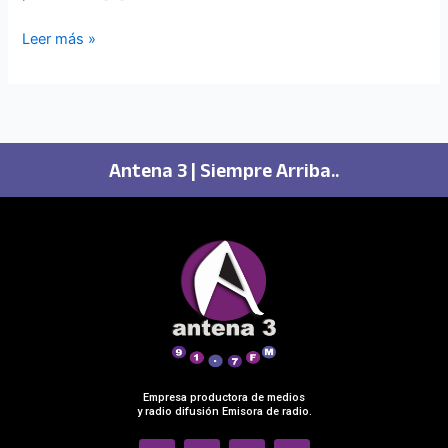
Leer más »
Antena 3 | Siempre Arriba..
Empresa productora de medios
y radio difusión Emisora de radio.
F
I
T
S