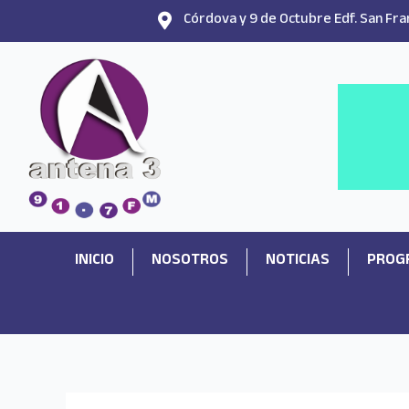
Ir
Córdova y 9 de Octubre Edf. San Fran
al
contenido
INICIO
NOSOTROS
NOTICIAS
PROG