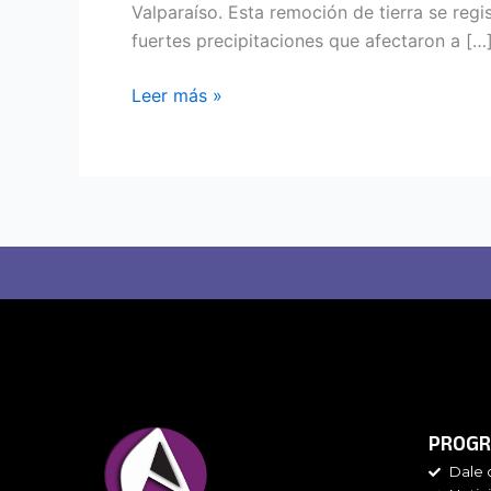
Valparaíso. Esta remoción de tierra se reg
fuertes precipitaciones que afectaron a […
Leer más »
PROGR
Dale 