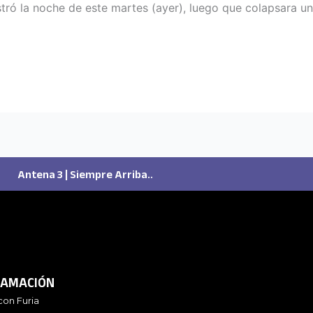
istró la noche de este martes (ayer), luego que colapsara 
]
Antena 3 | Siempre Arriba..
AMACIÓN
con Furia