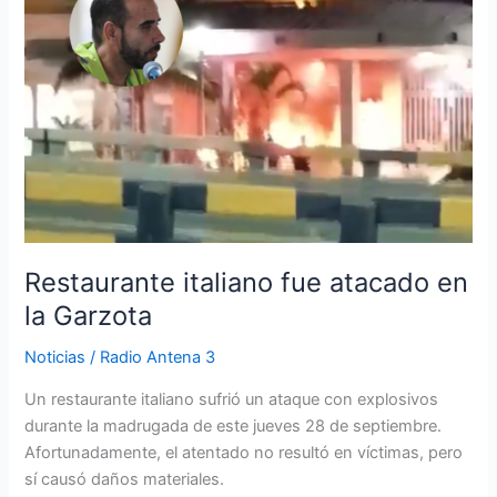
fue
atacado
en
la
Garzota
Restaurante italiano fue atacado en
la Garzota
Noticias
/
Radio Antena 3
Un restaurante italiano sufrió un ataque con explosivos
durante la madrugada de este jueves 28 de septiembre.
Afortunadamente, el atentado no resultó en víctimas, pero
sí causó daños materiales.