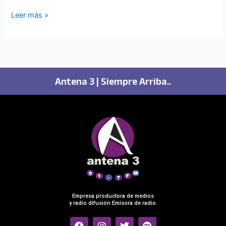
Leer más »
Antena 3 | Siempre Arriba..
Empresa productora de medios
y radio difusión Emisora de radio.
F
I
T
S