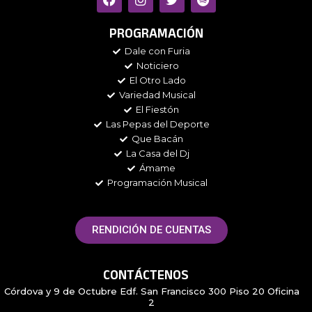
a
n
w
p
c
s
i
o
e
t
t
t
PROGRAMACIÓN
b
a
t
i
Dale con Furia
o
g
e
f
Noticiero
o
r
r
y
k
a
El Otro Lado
m
Variedad Musical
El Fiestón
Las Pepas del Deporte
Que Bacán
La Casa del Dj
Ámame
Programación Musical
RENDICIÓN DE CUENTAS
CONTÁCTENOS
Córdova y 9 de Octubre Edf. San Francisco 300 Piso 20 Oficina
2