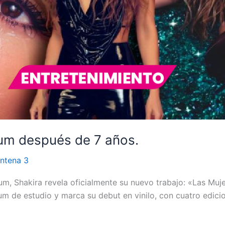
bum después de 7 años.
ntena 3
m, Shakira revela oficialmente su nuevo trabajo: «Las Muje
m de estudio y marca su debut en vinilo, con cuatro edicio