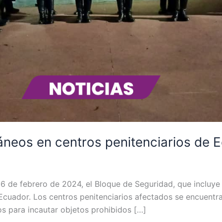
táneos en centros penitenciarios de 
 16 de febrero de 2024, el Bloque de Seguridad, que incluye
Ecuador. Los centros penitenciarios afectados se encuentra
os para incautar objetos prohibidos […]