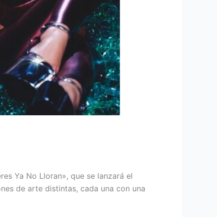
res Ya No Lloran», que se lanzará el
nes de arte distintas, cada una con una