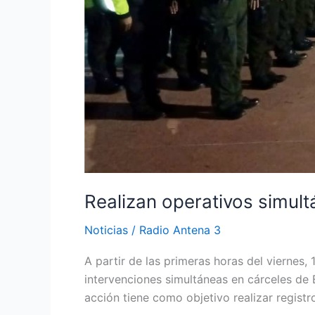
Realizan operativos simul
Noticias
/
Radio Antena 3
A partir de las primeras horas del viernes,
intervenciones simultáneas en cárceles de 
acción tiene como objetivo realizar registr