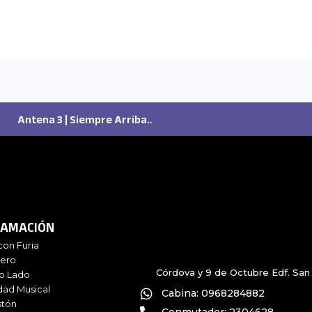
Antena 3 | Siempre Arriba..
AMACIÓN
con Furia
iero
Córdova y 9 de Octubre Edf. San 
ro Lado
dad Musical
Cabina: 0968284882
stón