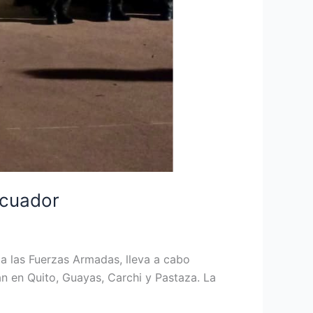
Ecuador
 a las Fuerzas Armadas, lleva a cabo
n en Quito, Guayas, Carchi y Pastaza. La