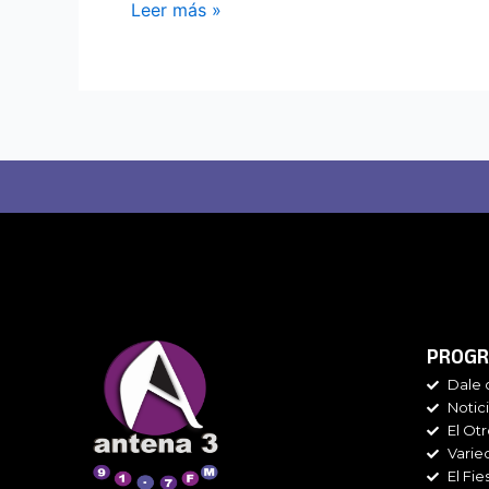
Leer más »
PROGR
Dale 
Notic
El Ot
Varie
El Fie