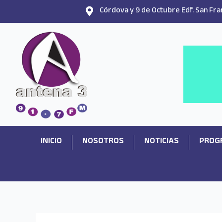
Ir
Córdova y 9 de Octubre Edf. San Fran
al
contenido
INICIO
NOSOTROS
NOTICIAS
PROG