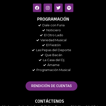
F
I
T
S
a
n
w
p
c
s
i
o
e
t
t
t
PROGRAMACIÓN
b
a
t
i
Dale con Furia
o
g
e
f
Noticiero
o
r
r
y
k
a
El Otro Lado
m
Variedad Musical
El Fiestón
Las Pepas del Deporte
Que Bacán
La Casa del Dj
Ámame
Programación Musical
RENDICIÓN DE CUENTAS
CONTÁCTENOS