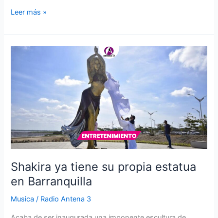
Leer más »
Shakira
ya
tiene
su
propia
estatua
en
Barranquilla
Shakira ya tiene su propia estatua
en Barranquilla
Musica
/
Radio Antena 3
Acaba de ser inaugurada una imponente escultura de