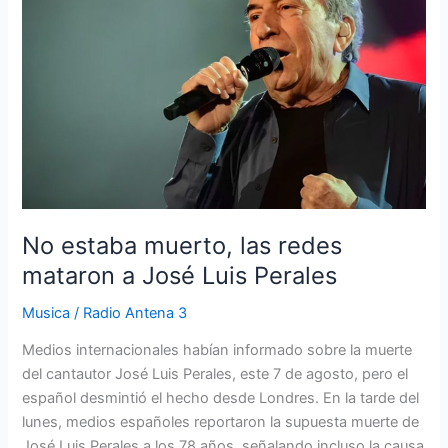
las
redes
mataron
a
José
Luis
Perales
No estaba muerto, las redes
mataron a José Luis Perales
Musica
/
Radio Antena 3
Medios internacionales habían informado sobre la muerte
del cantautor José Luis Perales, este 7 de agosto, pero el
español desmintió el hecho desde Londres. En la tarde del
lunes, medios españoles reportaron la supuesta muerte de
José Luis Perales a los 78 años, señalando incluso la causa