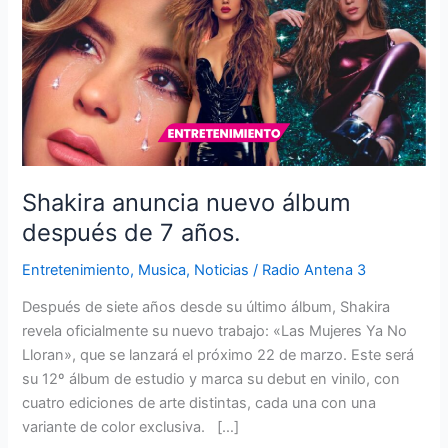
nuevo
álbum
después
de
7
años.
Shakira anuncia nuevo álbum
después de 7 años.
Entretenimiento
,
Musica
,
Noticias
/
Radio Antena 3
Después de siete años desde su último álbum, Shakira
revela oficialmente su nuevo trabajo: «Las Mujeres Ya No
Lloran», que se lanzará el próximo 22 de marzo. Este será
su 12º álbum de estudio y marca su debut en vinilo, con
cuatro ediciones de arte distintas, cada una con una
variante de color exclusiva. […]