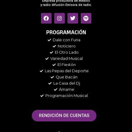
Empresa productora de medios
y radio difusión Emisora de radio.
F
I
T
S
a
n
w
p
c
s
i
o
e
t
t
t
PROGRAMACIÓN
b
a
t
i
Dale con Furia
o
g
e
f
Noticiero
o
r
r
y
k
a
El Otro Lado
m
Variedad Musical
El Fiestón
Las Pepas del Deporte
Que Bacán
La Casa del Dj
Ámame
Programación Musical
RENDICIÓN DE CUENTAS