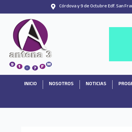
Ir
Córdova y 9 de Octubre Edf. San Fran
al
contenido
INICIO
NOSOTROS
NOTICIAS
PROG