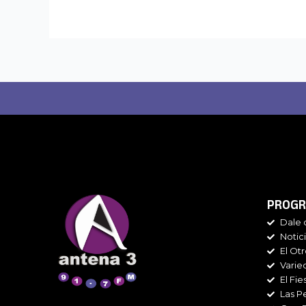
PROGR
Dale 
Notic
El Ot
Varie
El Fie
Las P