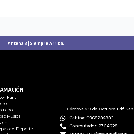
Antena 3 | Siempre Arriba..
AMACIÓN
con Furia
iero
Córdova y 9 de Octubre Edf. San 
ro Lado
dad Musical
Cabina: 0968284882
stón
Conmutador: 2304628
epas del Deporte