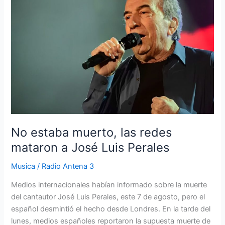
muerto,
las
redes
mataron
a
José
Luis
Perales
No estaba muerto, las redes
mataron a José Luis Perales
Musica
/
Radio Antena 3
Medios internacionales habían informado sobre la muerte
del cantautor José Luis Perales, este 7 de agosto, pero el
español desmintió el hecho desde Londres. En la tarde del
lunes, medios españoles reportaron la supuesta muerte de