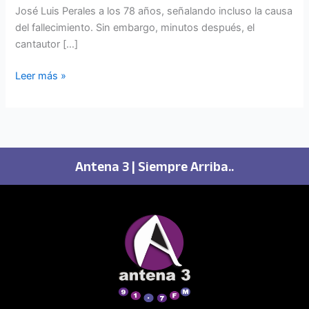
José Luis Perales a los 78 años, señalando incluso la causa
del fallecimiento. Sin embargo, minutos después, el
cantautor […]
Leer más »
Antena 3 | Siempre Arriba..