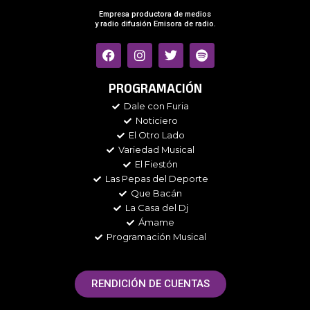
Empresa productora de medios
y radio difusión Emisora de radio.
F
I
T
S
a
n
w
p
c
s
i
o
e
t
t
t
PROGRAMACIÓN
b
a
t
i
Dale con Furia
o
g
e
f
Noticiero
o
r
r
y
k
a
El Otro Lado
m
Variedad Musical
El Fiestón
Las Pepas del Deporte
Que Bacán
La Casa del Dj
Ámame
Programación Musical
RENDICIÓN DE CUENTAS