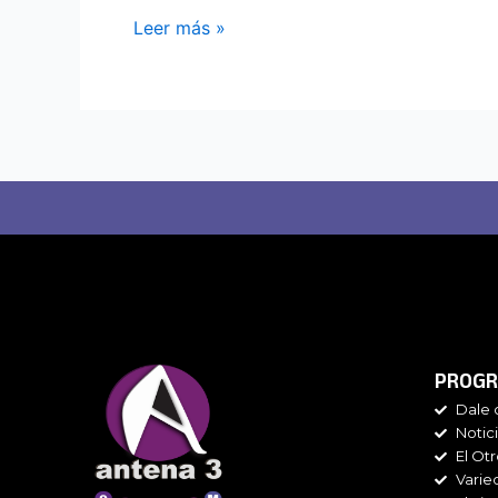
Leer más »
PROGR
Dale 
Notic
El Ot
Varie