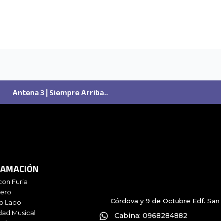
Antena 3 | Siempre Arriba..
AMACIÓN
con Furia
iero
Córdova y 9 de Octubre Edf. San 
ro Lado
dad Musical
Cabina: 0968284882