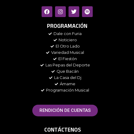
F
I
T
S
a
n
w
p
c
s
i
o
e
t
t
t
PROGRAMACIÓN
b
a
t
i
Dale con Furia
o
g
e
f
Noticiero
o
r
r
y
k
a
El Otro Lado
m
Variedad Musical
El Fiestón
Las Pepas del Deporte
Que Bacán
La Casa del Dj
Ámame
Programación Musical
RENDICIÓN DE CUENTAS
CONTÁCTENOS