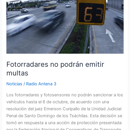
podrán
emitir
multas
Fotorradares no podrán emitir
multas
Noticias
/
Radio Antena 3
Los fotorradares y fotosensores no podrán sancionar a los
vehículos hasta el 6 de octubre, de acuerdo con una
resolución del juez Emerson Curipallo de la Unidad Judicial
Penal de Santo Domingo de los Tsáchilas. Esta decisión se
tomó en respuesta a una acción de protección presentada
por la Federación Nacional de Cooperativas de Transporte