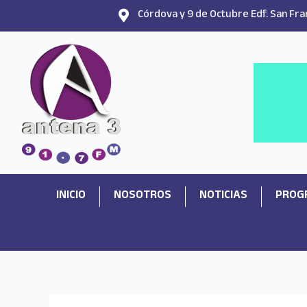
Ir
Córdova y 9 de Octubre Edf. San Fran
al
contenido
INICIO
NOSOTROS
NOTICIAS
PROG