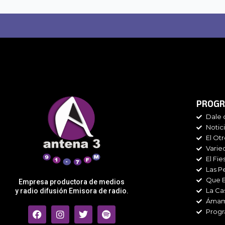
PROGR
Dale 
Notic
El Ot
Varie
El Fie
Las P
Que 
Empresa productora de medios
La Ca
y radio difusión Emisora de radio.
Áma
F
I
T
S
Progr
a
n
w
p