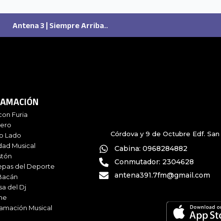
Antena 3 | Siempre Arriba..
AMACIÓN
con Furia
iero
Córdova y 9 de Octubre Edf. San 
ro Lado
dad Musical
Cabina: 0968284882
stón
Conmutador: 2304628
epas del Deporte
antena391.7fm@gmail.com
Bacán
sa del Dj
me
amación Musical