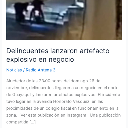
artefacto
explosivo
en
negocio
Delincuentes lanzaron artefacto
explosivo en negocio
Noticias
/
Radio Antena 3
Alrededor de las 23:00 horas del domingo 26 de
noviembre, delincuentes llegaron a un negocio en el norte
de Guayaquil y lanzaron artefactos explosivos. El incidente
tuvo lugar en la avenida Honorato Vásquez, en las
proximidades de un colegio fiscal en funcionamiento en la
zona. Ver esta publicación en Instagram Una publicación
compartida […]