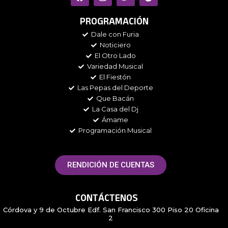
a
n
w
p
c
s
i
o
e
t
t
t
PROGRAMACIÓN
b
a
t
i
Dale con Furia
o
g
e
f
Noticiero
o
r
r
y
k
a
El Otro Lado
m
Variedad Musical
El Fiestón
Las Pepas del Deporte
Que Bacán
La Casa del Dj
Ámame
Programación Musical
RENDICIÓN DE CUENTAS
CONTÁCTENOS
Córdova y 9 de Octubre Edf. San Francisco 300 Piso 20 Oficina
2