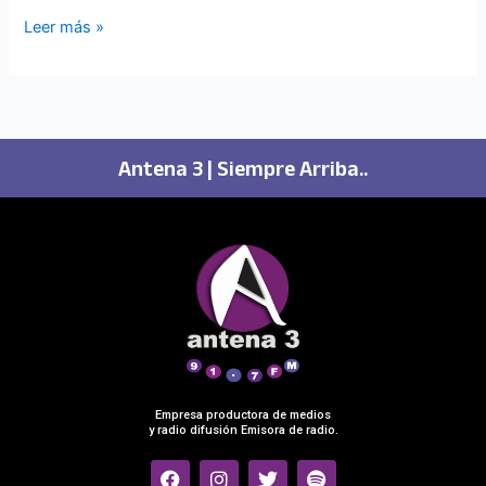
Leer más »
Antena 3 | Siempre Arriba..
Empresa productora de medios
y radio difusión Emisora de radio.
F
I
T
S