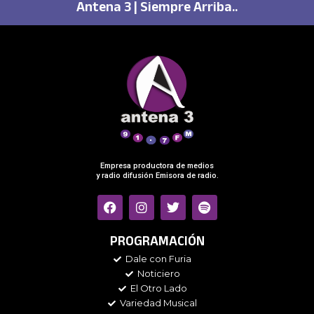
Antena 3 | Siempre Arriba..
Empresa productora de medios
y radio difusión Emisora de radio.
F
I
T
S
a
n
w
p
c
s
i
o
e
t
t
t
PROGRAMACIÓN
b
a
t
i
Dale con Furia
o
g
e
f
Noticiero
o
r
r
y
k
a
El Otro Lado
m
Variedad Musical