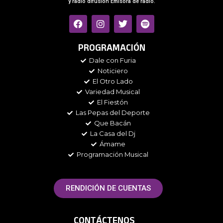
y radio difusión Emisora de radio.
F
I
T
S
a
n
w
p
c
s
i
o
e
t
t
t
PROGRAMACIÓN
b
a
t
i
Dale con Furia
o
g
e
f
Noticiero
o
r
r
y
k
a
El Otro Lado
m
Variedad Musical
El Fiestón
Las Pepas del Deporte
Que Bacán
La Casa del Dj
Ámame
Programación Musical
RENDICIÓN DE CUENTAS
CONTÁCTENOS