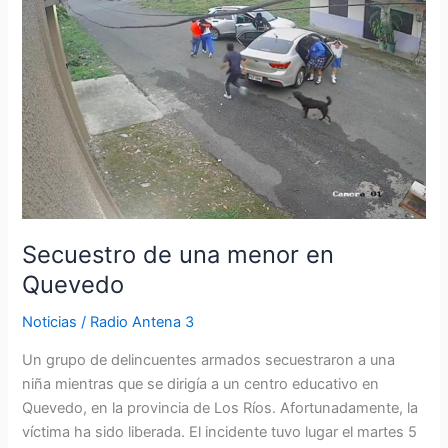
una
menor
en
Quevedo
Secuestro de una menor en
Quevedo
Noticias
/
Radio Antena 3
Un grupo de delincuentes armados secuestraron a una
niña mientras que se dirigía a un centro educativo en
Quevedo, en la provincia de Los Ríos. Afortunadamente, la
víctima ha sido liberada. El incidente tuvo lugar el martes 5