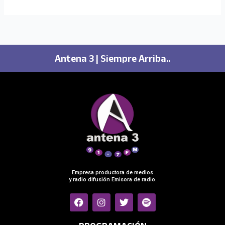
Antena 3 | Siempre Arriba..
Empresa productora de medios
y radio difusión Emisora de radio.
F
I
T
S
a
n
w
p
c
s
i
o
e
t
t
t