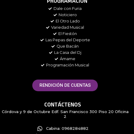
PROGRAMACIÓN
b
a
t
i
Dale con Furia
o
g
e
f
Noticiero
o
r
r
y
k
a
El Otro Lado
m
Variedad Musical
El Fiestón
Las Pepas del Deporte
Que Bacán
La Casa del Dj
Ámame
Programación Musical
RENDICIÓN DE CUENTAS
CONTÁCTENOS
Córdova y 9 de Octubre Edf. San Francisco 300 Piso 20 Oficina
2
Cabina: 0968284882