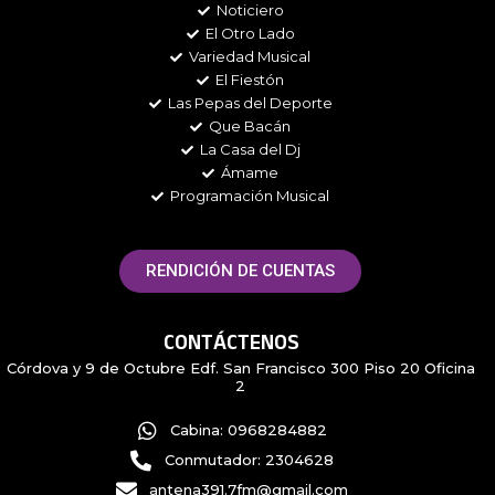
Noticiero
o
r
r
y
k
a
El Otro Lado
m
Variedad Musical
El Fiestón
Las Pepas del Deporte
Que Bacán
La Casa del Dj
Ámame
Programación Musical
RENDICIÓN DE CUENTAS
CONTÁCTENOS
Córdova y 9 de Octubre Edf. San Francisco 300 Piso 20 Oficina
2
Cabina: 0968284882
Conmutador: 2304628
antena391.7fm@gmail.com