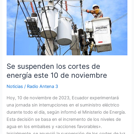
los
cortes
de
energía
este
10
de
noviembre
Se suspenden los cortes de
energía este 10 de noviembre
Noticias
/
Radio Antena 3
Hoy, 10 de noviembre de 2023, Ecuador experimentará
una jornada sin interrupciones en el suministro eléctrico
durante todo el día, según informó el Ministerio de Energía.
Esta decisión se basa en el incremento de los niveles de
agua en los embalses y «acciones favorables».
Inicialmente, se anunció la suspensión de los cortes de luz