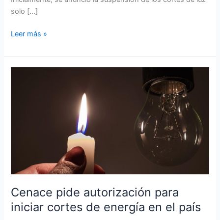
solo […]
Leer más »
Cenace
pide
autorización
para
iniciar
cortes
de
energía
en
el
Cenace pide autorización para
país
iniciar cortes de energía en el país