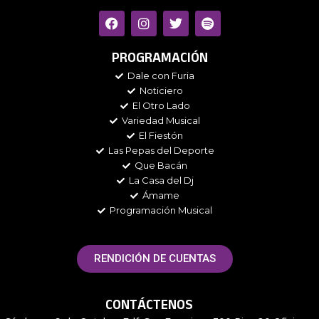
F
I
T
S
a
n
w
p
c
s
i
o
e
t
t
t
PROGRAMACIÓN
b
a
t
i
Dale con Furia
o
g
e
f
Noticiero
o
r
r
y
k
a
El Otro Lado
m
Variedad Musical
El Fiestón
Las Pepas del Deporte
Que Bacán
La Casa del Dj
Ámame
Programación Musical
RENDICIÓN DE CUENTAS
CONTÁCTENOS