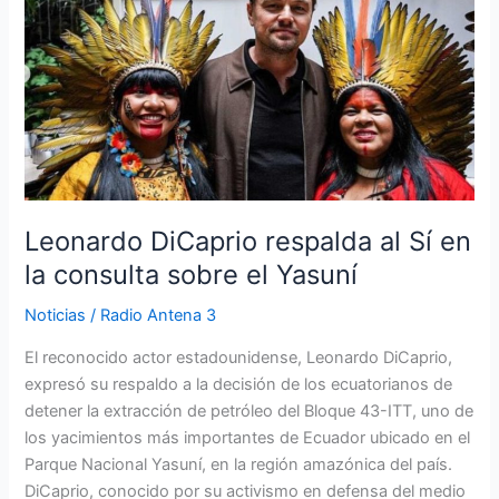
respalda
al
Sí
en
la
consulta
sobre
el
Yasuní
Leonardo DiCaprio respalda al Sí en
la consulta sobre el Yasuní
Noticias
/
Radio Antena 3
El reconocido actor estadounidense, Leonardo DiCaprio,
expresó su respaldo a la decisión de los ecuatorianos de
detener la extracción de petróleo del Bloque 43-ITT, uno de
los yacimientos más importantes de Ecuador ubicado en el
Parque Nacional Yasuní, en la región amazónica del país.
DiCaprio, conocido por su activismo en defensa del medio