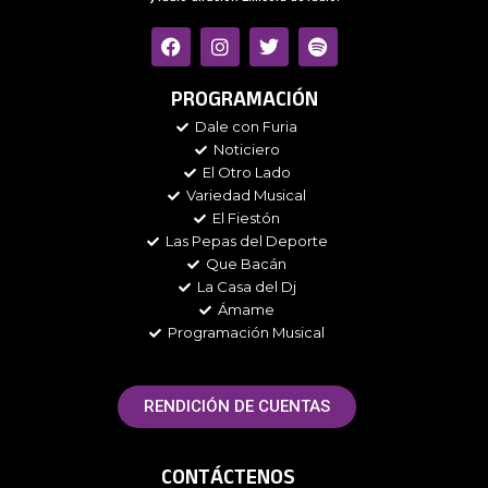
F
I
T
S
a
n
w
p
c
s
i
o
e
t
t
t
PROGRAMACIÓN
b
a
t
i
Dale con Furia
o
g
e
f
Noticiero
o
r
r
y
k
a
El Otro Lado
m
Variedad Musical
El Fiestón
Las Pepas del Deporte
Que Bacán
La Casa del Dj
Ámame
Programación Musical
RENDICIÓN DE CUENTAS
CONTÁCTENOS