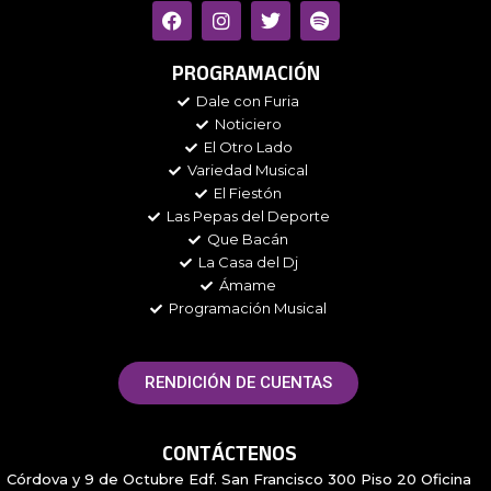
F
I
T
S
a
n
w
p
c
s
i
o
e
t
t
t
PROGRAMACIÓN
b
a
t
i
Dale con Furia
o
g
e
f
Noticiero
o
r
r
y
k
a
El Otro Lado
m
Variedad Musical
El Fiestón
Las Pepas del Deporte
Que Bacán
La Casa del Dj
Ámame
Programación Musical
RENDICIÓN DE CUENTAS
CONTÁCTENOS
Córdova y 9 de Octubre Edf. San Francisco 300 Piso 20 Oficina