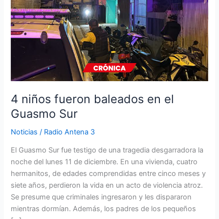
fueron
baleados
en
el
Guasmo
Sur
4 niños fueron baleados en el
Guasmo Sur
Noticias
/
Radio Antena 3
El Guasmo Sur fue testigo de una tragedia desgarradora la
noche del lunes 11 de diciembre. En una vivienda, cuatro
hermanitos, de edades comprendidas entre cinco meses y
siete años, perdieron la vida en un acto de violencia atroz.
Se presume que criminales ingresaron y les dispararon
mientras dormían. Además, los padres de los pequeños