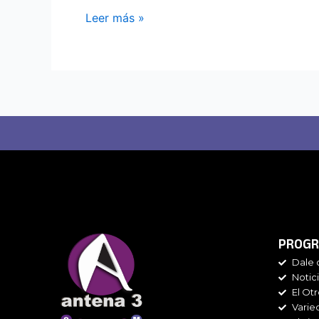
Leer más »
PROGR
Dale 
Notic
El Ot
Varie