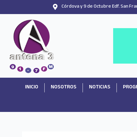
Ir
Córdova y 9 de Octubre Edf. San Fran
al
contenido
INICIO
NOSOTROS
NOTICIAS
PROG