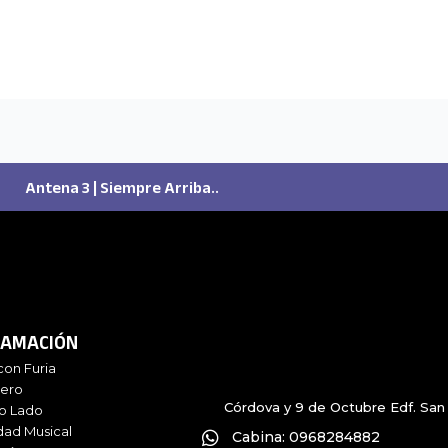
Antena 3 | Siempre Arriba..
AMACIÓN
con Furia
iero
Córdova y 9 de Octubre Edf. San 
ro Lado
dad Musical
Cabina: 0968284882