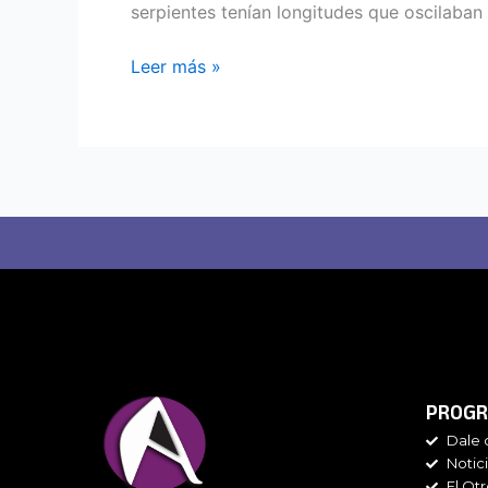
serpientes tenían longitudes que oscilaban 
Leer más »
PROGR
Dale 
Notic
El Ot