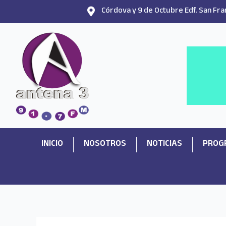
Ir
Córdova y 9 de Octubre Edf. San Fran
al
contenido
INICIO
NOSOTROS
NOTICIAS
PROG