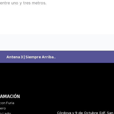
entre uno y tres metros.
Antena 3 | Siempre Arriba..
AMACIÓN
con Furia
iero
Córdova y 9 de Octubre Edf. San 
ro Lado