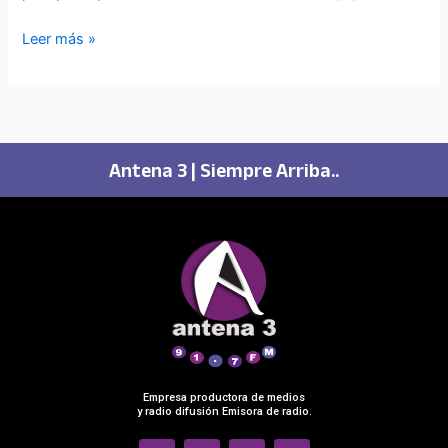
Leer más »
Antena 3 | Siempre Arriba..
Empresa productora de medios
y radio difusión Emisora de radio.
F
I
T
S