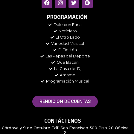
a
n
w
p
c
s
i
o
e
t
t
t
PROGRAMACIÓN
b
a
t
i
Dale con Furia
o
g
e
f
Noticiero
o
r
r
y
k
a
El Otro Lado
m
Variedad Musical
El Fiestón
Las Pepas del Deporte
Que Bacán
La Casa del Dj
Ámame
Programación Musical
RENDICIÓN DE CUENTAS
CONTÁCTENOS
Córdova y 9 de Octubre Edf. San Francisco 300 Piso 20 Oficina
2