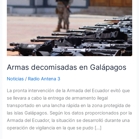
en
Galápagos
Armas decomisadas en Galápagos
Noticias
/
Radio Antena 3
La pronta intervención de la Armada del Ecuador evitó que
se llevara a cabo la entrega de armamento ilegal
transportado en una lancha rápida en la zona protegida de
las islas Galápagos. Según los datos proporcionados por la
Armada del Ecuador, la situación se desarrolló durante una
operación de vigilancia en la que se pudo […]