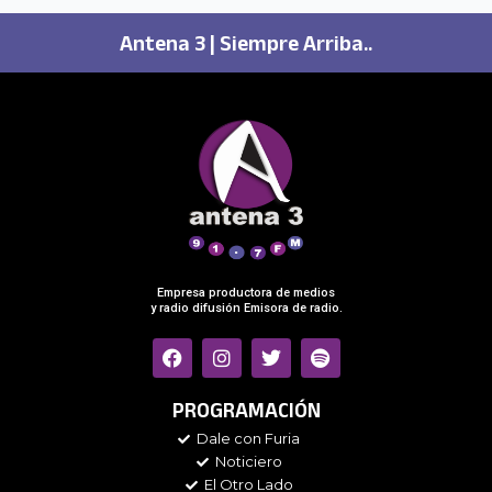
Antena 3 | Siempre Arriba..
Empresa productora de medios
y radio difusión Emisora de radio.
F
I
T
S
a
n
w
p
c
s
i
o
e
t
t
t
PROGRAMACIÓN
b
a
t
i
Dale con Furia
o
g
e
f
Noticiero
o
r
r
y
k
a
El Otro Lado