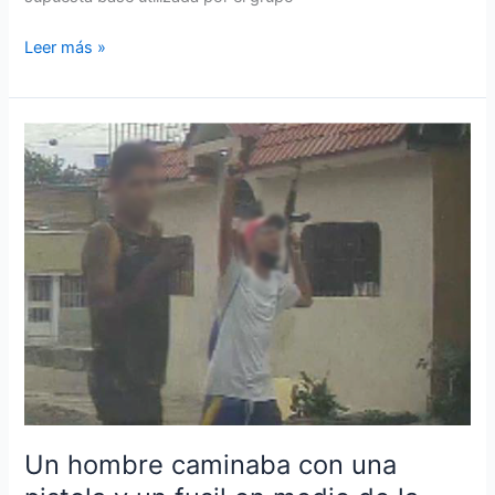
Leer más »
Un
hombre
caminaba
con
una
pistola
y
un
fusil
en
medio
de
la
Un hombre caminaba con una
calle