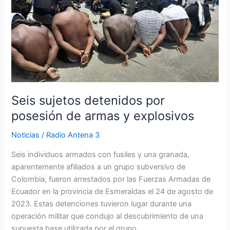
sujetos
detenidos
por
posesión
de
armas
y
explosivos
Seis sujetos detenidos por
posesión de armas y explosivos
Noticias
/
Radio Antena 3
Seis individuos armados con fusiles y una granada,
aparentemente afiliados a un grupo subversivo de
Colombia, fueron arrestados por las Fuerzas Armadas de
Ecuador en la provincia de Esmeraldas el 24 de agosto de
2023. Estas detenciones tuvieron lugar durante una
operación militar que condujo al descubrimiento de una
supuesta base utilizada por el grupo