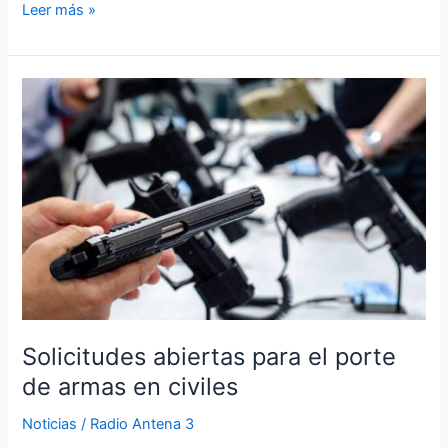
Leer más »
Solicitudes
abiertas
para
el
porte
de
armas
en
civiles
Solicitudes abiertas para el porte
de armas en civiles
Noticias
/
Radio Antena 3