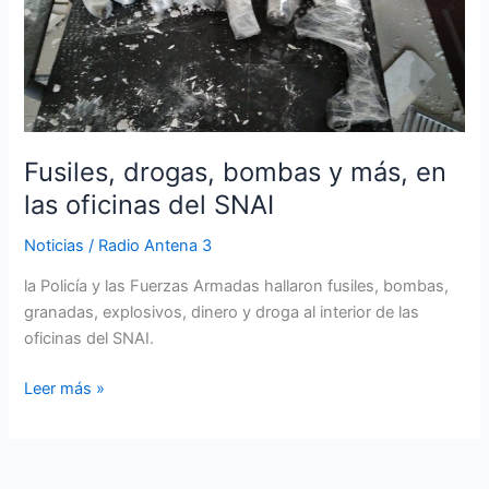
más,
en
las
oficinas
del
SNAI
Fusiles, drogas, bombas y más, en
las oficinas del SNAI
Noticias
/
Radio Antena 3
la Policía y las Fuerzas Armadas hallaron fusiles, bombas,
granadas, explosivos, dinero y droga al interior de las
oficinas del SNAI.
Leer más »