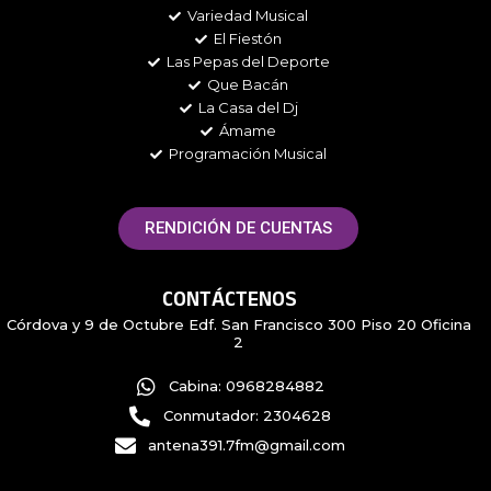
m
Variedad Musical
El Fiestón
Las Pepas del Deporte
Que Bacán
La Casa del Dj
Ámame
Programación Musical
RENDICIÓN DE CUENTAS
CONTÁCTENOS
Córdova y 9 de Octubre Edf. San Francisco 300 Piso 20 Oficina
2
Cabina: 0968284882
Conmutador: 2304628
antena391.7fm@gmail.com