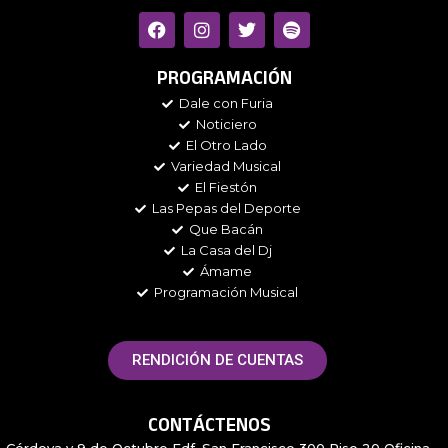
F
I
T
S
a
n
w
p
c
s
i
o
e
t
t
t
PROGRAMACIÓN
b
a
t
i
Dale con Furia
o
g
e
f
Noticiero
o
r
r
y
k
a
El Otro Lado
m
Variedad Musical
El Fiestón
Las Pepas del Deporte
Que Bacán
La Casa del Dj
Ámame
Programación Musical
RENDICIÓN DE CUENTAS
CONTÁCTENOS