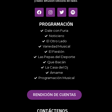
y radio difusión Emisora de radio.
F
I
T
S
a
n
w
p
c
s
i
o
e
t
t
t
PROGRAMACIÓN
b
a
t
i
Dale con Furia
o
g
e
f
Noticiero
o
r
r
y
k
a
El Otro Lado
m
Variedad Musical
El Fiestón
Las Pepas del Deporte
Que Bacán
La Casa del Dj
Ámame
Programación Musical
RENDICIÓN DE CUENTAS
CONTÁCTENOS