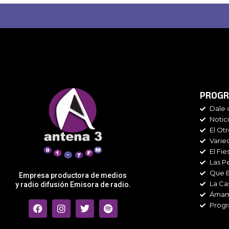
PROGR
Dale 
Notic
El Ot
Varie
El Fie
Las P
Que 
Empresa productora de medios
La Ca
y radio difusión Emisora de radio.
Áma
F
I
T
S
Progr
a
n
w
p
c
s
i
o