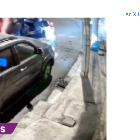
An X t