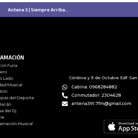
Antena 3 | Siempre Arriba..
AMACIÓN
con Furia
iero
Córdova y 9 de Octubre Edf. San 
ro Lado
dad Musical
Cabina: 0968284882
stón
Conmutador: 2304628
epas del Deporte
antena391.7fm@gmail.com
Bacán
sa del Dj
me
amación Musical