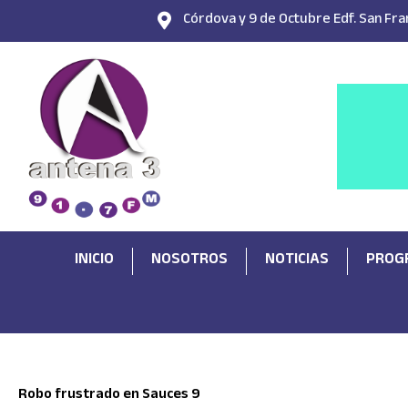
Ir
Córdova y 9 de Octubre Edf. San Fran
al
contenido
INICIO
NOSOTROS
NOTICIAS
PROG
Robo frustrado en Sauces 9