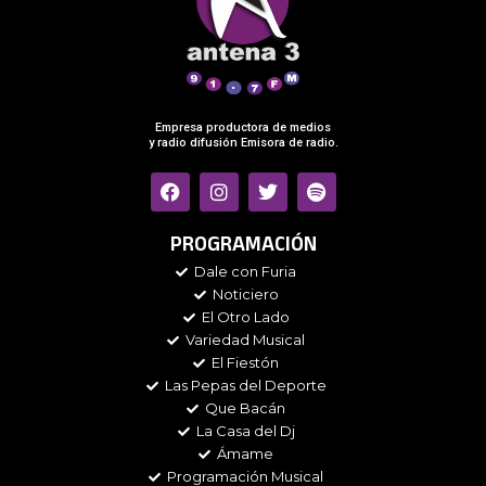
Empresa productora de medios
y radio difusión Emisora de radio.
F
I
T
S
a
n
w
p
c
s
i
o
e
t
t
t
PROGRAMACIÓN
b
a
t
i
Dale con Furia
o
g
e
f
Noticiero
o
r
r
y
k
a
El Otro Lado
m
Variedad Musical
El Fiestón
Las Pepas del Deporte
Que Bacán
La Casa del Dj
Ámame
Programación Musical