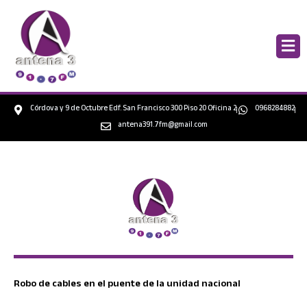
Ir
al
contenido
Córdova y 9 de Octubre Edf. San Francisco 300 Piso 20 Oficina 2
0968284882
antena391.7fm@gmail.com
Robo de cables en el puente de la unidad nacional