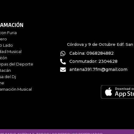
AMACIÓN
con Furia
iero
Córdova y 9 de Octubre Edf. San 
ro Lado
dad Musical
Cabina: 0968284882
stón
Conmutador: 2304628
epas del Deporte
antena391.7fm@gmail.com
Bacán
sa del Dj
me
amación Musical