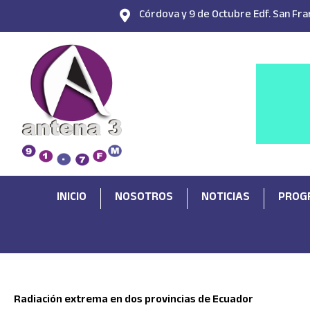
Ir
Córdova y 9 de Octubre Edf. San Fran
al
contenido
INICIO
NOSOTROS
NOTICIAS
PROG
Radiación extrema en dos provincias de Ecuador