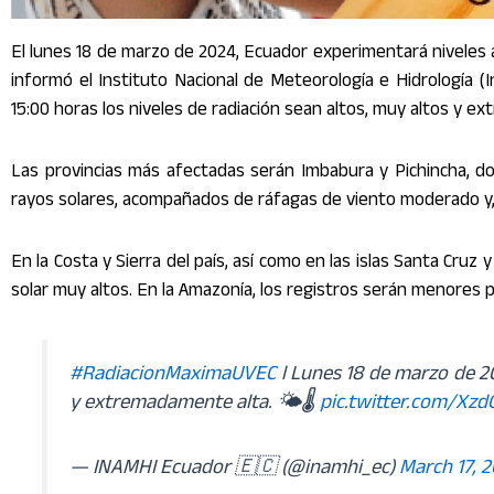
El lunes 18 de marzo de 2024, Ecuador experimentará niveles a
informó el Instituto Nacional de Meteorología e Hidrología (
15:00 horas los niveles de radiación sean altos, muy altos y ext
Las provincias más afectadas serán Imbabura y Pichincha, do
rayos solares, acompañados de ráfagas de viento moderado y,
En la Costa y Sierra del país, así como en las islas Santa Cruz 
solar muy altos. En la Amazonía, los registros serán menores
#RadiacionMaximaUVEC
l Lunes 18 de marzo de 2
y extremadamente alta. 🌤️🌡️
pic.twitter.com/X
— INAMHI Ecuador 🇪🇨 (@inamhi_ec)
March 17, 