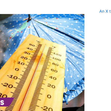
An X t