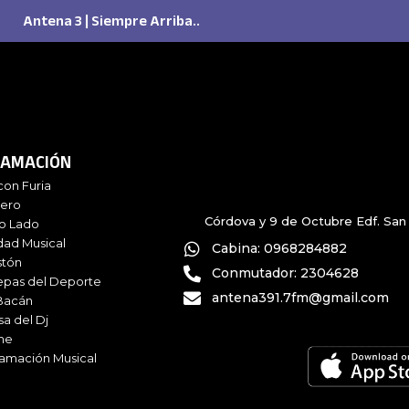
Antena 3 | Siempre Arriba..
AMACIÓN
con Furia
iero
Córdova y 9 de Octubre Edf. San 
ro Lado
dad Musical
Cabina: 0968284882
stón
Conmutador: 2304628
epas del Deporte
antena391.7fm@gmail.com
Bacán
sa del Dj
me
amación Musical