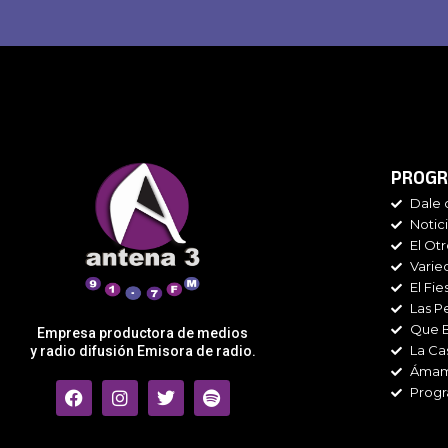
PROGR
Dale 
Notic
El Ot
Varie
El Fie
Las P
Que 
Empresa productora de medios
La Ca
y radio difusión Emisora de radio.
Áma
F
I
T
S
Progr
a
n
w
p
c
s
i
o
e
t
t
t