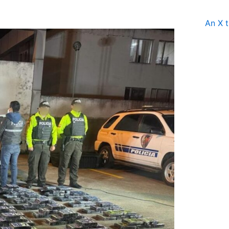
An X t