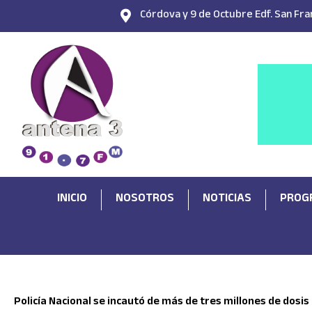
Ir
Córdova y 9 de Octubre Edf. San Fran
al
contenido
INICIO
NOSOTROS
NOTICIAS
PROG
Policía Nacional se incautó de más de tres millones de dosis