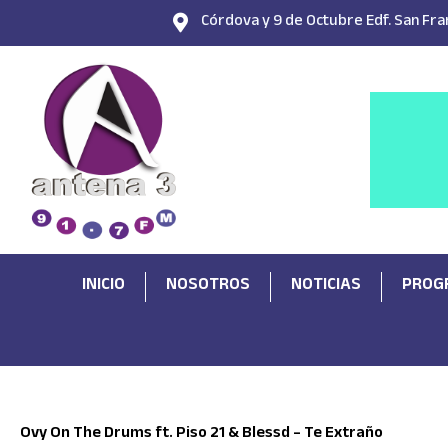
Ir
Córdova y 9 de Octubre Edf. San Fran
al
contenido
INICIO
NOSOTROS
NOTICIAS
PROG
Ovy On The Drums ft. Piso 21 & Blessd – Te Extraño