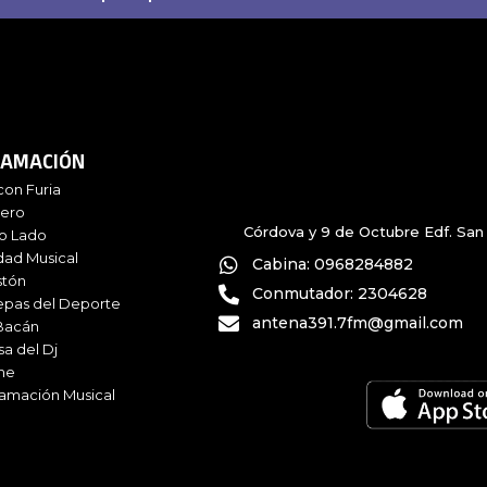
AMACIÓN
con Furia
iero
Córdova y 9 de Octubre Edf. San 
ro Lado
dad Musical
Cabina: 0968284882
stón
Conmutador: 2304628
epas del Deporte
antena391.7fm@gmail.com
Bacán
sa del Dj
me
amación Musical