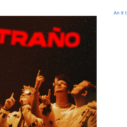
An X t