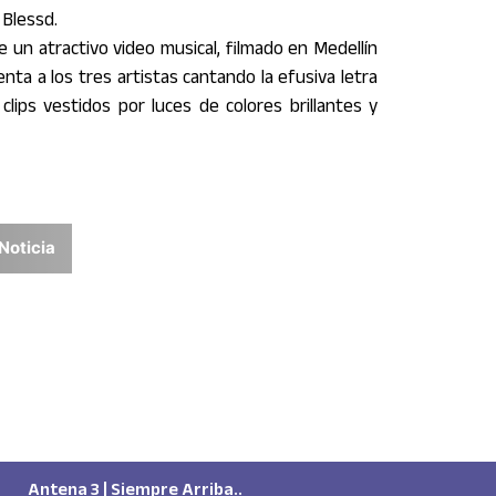
 Blessd.
n atractivo video musical, filmado en Medellín
enta a los tres
artista
s cantando la efusiva letra
lips vestidos por luces de colores brillantes y
Noticia
Antena 3 | Siempre Arriba..