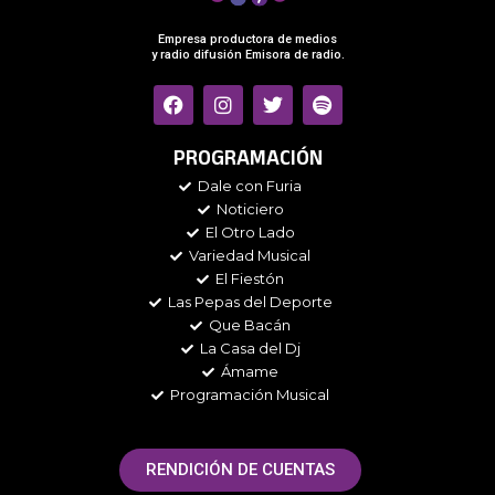
Empresa productora de medios
y radio difusión Emisora de radio.
F
I
T
S
a
n
w
p
c
s
i
o
e
t
t
t
PROGRAMACIÓN
b
a
t
i
Dale con Furia
o
g
e
f
Noticiero
o
r
r
y
k
a
El Otro Lado
m
Variedad Musical
El Fiestón
Las Pepas del Deporte
Que Bacán
La Casa del Dj
Ámame
Programación Musical
RENDICIÓN DE CUENTAS