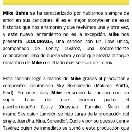
Mike Bahía
se ha caracterizado por hablarnos siempre de
amor en sus canciones, él es el mejor storyteller de esas
historias que nos enamoran y que revivimos una y otra vez,
y este nuevo lanzamiento no es la excepción.
Mike
nos
presenta «
COLORAO»
, una canción con un flow único,
acompañado de Lenny Tavárez, una sorprendente
colaboración llena de buena vibra y color que mezcla el toque
romántico de
Mike
con el lado más sensual de Lenny.
Esta canción llegó a manos de
Mike
gracias al productor y
compositor colombiano Sky Rompiendo (Maluma, Anitta,
Feid). En unos días
Mike
reescribió la canción con un
súper team del que hicieron parte el
puertorriqueño Cauty (Guaynaa, Farruko, Ñejo), el
mismo Sky quien también se hizo cargo de la producción del
single, JuanJha, Nina, Spreadlof, Eudis y por su puesto Lenny
Tavárez quien de inmediato se sumó a esta producción que