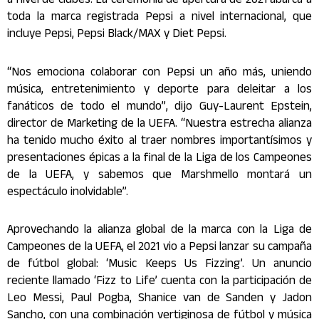
a nivel de clubes. La ceremonia de apertura de 2021 abarca a
toda la marca registrada Pepsi a nivel internacional, que
incluye Pepsi, Pepsi Black/MAX y Diet Pepsi.
“Nos emociona colaborar con Pepsi un año más, uniendo
música, entretenimiento y deporte para deleitar a los
fanáticos de todo el mundo”, dijo Guy-Laurent Epstein,
director de Marketing de la UEFA. “Nuestra estrecha alianza
ha tenido mucho éxito al traer nombres importantísimos y
presentaciones épicas a la final de la Liga de los Campeones
de la UEFA, y sabemos que Marshmello montará un
espectáculo inolvidable”.
Aprovechando la alianza global de la marca con la Liga de
Campeones de la UEFA, el 2021 vio a Pepsi lanzar su campaña
de fútbol global: ‘Music Keeps Us Fizzing’. Un anuncio
reciente llamado ‘Fizz to Life’ cuenta con la participación de
Leo Messi, Paul Pogba, Shanice van de Sanden y Jadon
Sancho, con una combinación vertiginosa de fútbol y música