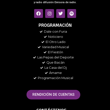
y radio difusión Emisora de radio.
F
I
T
S
a
n
w
p
c
s
i
o
e
t
t
t
PROGRAMACIÓN
b
a
t
i
Dale con Furia
o
g
e
f
Noticiero
o
r
r
y
k
a
El Otro Lado
m
Variedad Musical
El Fiestón
Las Pepas del Deporte
Que Bacán
La Casa del Dj
Ámame
Programación Musical
RENDICIÓN DE CUENTAS