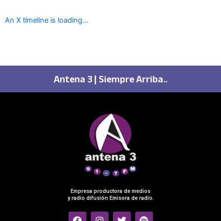
An X timeline is loading...
Antena 3 | Siempre Arriba..
Empresa productora de medios
y radio difusión Emisora de radio.
F
I
T
S