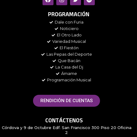
a
n
w
p
c
s
i
o
e
t
t
t
PROGRAMACIÓN
b
a
t
i
Dale con Furia
o
g
e
f
Noticiero
o
r
r
y
k
a
El Otro Lado
m
Variedad Musical
El Fiestón
Las Pepas del Deporte
Que Bacán
La Casa del Dj
Ámame
Programación Musical
RENDICIÓN DE CUENTAS
CONTÁCTENOS
Córdova y 9 de Octubre Edf. San Francisco 300 Piso 20 Oficina
2