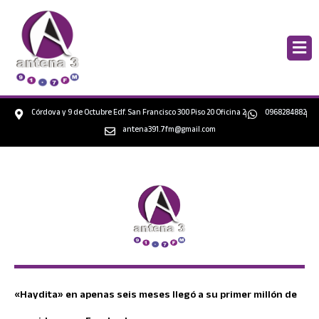
Ir
al
contenido
Córdova y 9 de Octubre Edf. San Francisco 300 Piso 20 Oficina 2
0968284882
antena391.7fm@gmail.com
«Haydita» en apenas seis meses llegó a su primer millón de