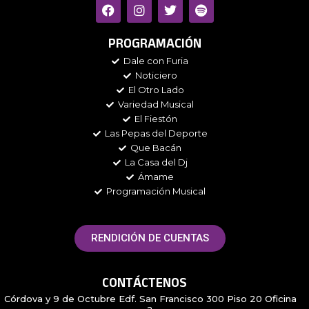
F
I
T
S
a
n
w
p
c
s
i
o
e
t
t
t
PROGRAMACIÓN
b
a
t
i
Dale con Furia
o
g
e
f
Noticiero
o
r
r
y
k
a
El Otro Lado
m
Variedad Musical
El Fiestón
Las Pepas del Deporte
Que Bacán
La Casa del Dj
Ámame
Programación Musical
RENDICIÓN DE CUENTAS
CONTÁCTENOS
Córdova y 9 de Octubre Edf. San Francisco 300 Piso 20 Oficina