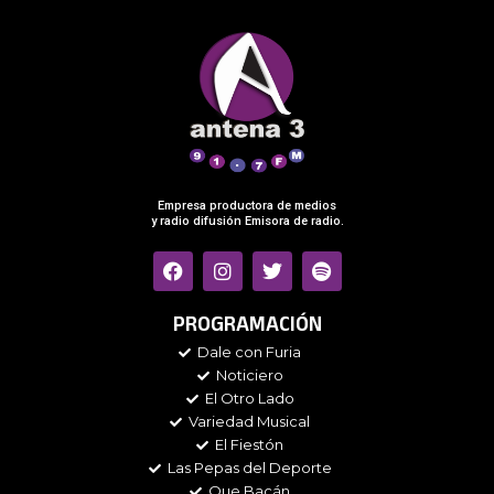
Empresa productora de medios
y radio difusión Emisora de radio.
F
I
T
S
a
n
w
p
c
s
i
o
e
t
t
t
PROGRAMACIÓN
b
a
t
i
Dale con Furia
o
g
e
f
Noticiero
o
r
r
y
k
a
El Otro Lado
m
Variedad Musical
El Fiestón
Las Pepas del Deporte
Que Bacán