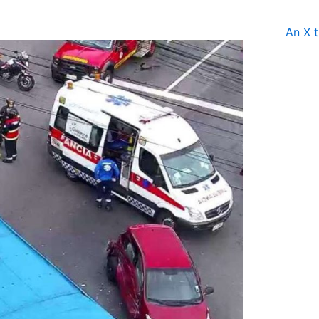
An X t