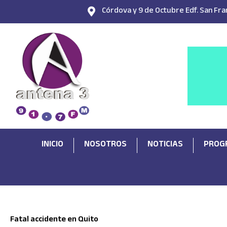
Ir
Córdova y 9 de Octubre Edf. San Fran
al
contenido
INICIO
NOSOTROS
NOTICIAS
PROG
Fatal accidente en Quito