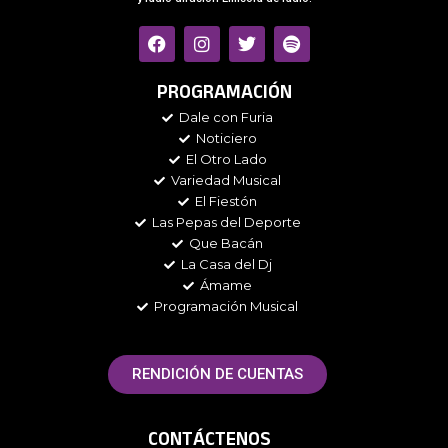
F
I
T
S
a
n
w
p
c
s
i
o
e
t
t
t
PROGRAMACIÓN
b
a
t
i
Dale con Furia
o
g
e
f
Noticiero
o
r
r
y
k
a
El Otro Lado
m
Variedad Musical
El Fiestón
Las Pepas del Deporte
Que Bacán
La Casa del Dj
Ámame
Programación Musical
RENDICIÓN DE CUENTAS
CONTÁCTENOS