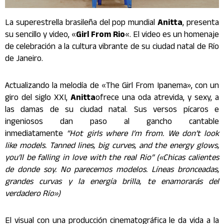
La superestrella brasileña del pop mundial
Anitta
, presenta
su sencillo y video, «
Girl From Rio
«. El video es un homenaje
de celebración a la cultura vibrante de su ciudad natal de Río
de Janeiro.
Actualizando la melodía de «The Girl From Ipanema», con un
giro del siglo XXI,
Anitta
ofrece una oda atrevida, y sexy, a
las damas de su ciudad natal. Sus versos pícaros e
ingeniosos dan paso al gancho cantable
inmediatamente
“Hot girls where I’m from. We don’t look
like models. Tanned lines, big curves, and the energy glows,
you’ll be falling in love with the real Rio” («Chicas calientes
de donde soy. No parecemos modelos. Líneas bronceadas,
grandes curvas y la energía brilla, te enamorarás del
verdadero Río»)
El visual con una producción cinematográfica le da vida a la