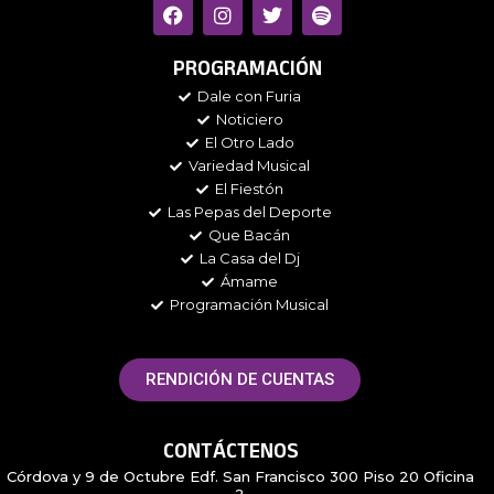
F
I
T
S
a
n
w
p
c
s
i
o
e
t
t
t
PROGRAMACIÓN
b
a
t
i
Dale con Furia
o
g
e
f
Noticiero
o
r
r
y
k
a
El Otro Lado
m
Variedad Musical
El Fiestón
Las Pepas del Deporte
Que Bacán
La Casa del Dj
Ámame
Programación Musical
RENDICIÓN DE CUENTAS
CONTÁCTENOS
Córdova y 9 de Octubre Edf. San Francisco 300 Piso 20 Oficina