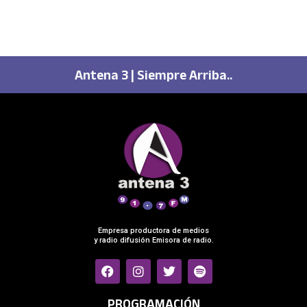
Antena 3 | Siempre Arriba..
Empresa productora de medios
y radio difusión Emisora de radio.
F
I
T
S
a
n
w
p
c
s
i
o
e
t
t
t
PROGRAMACIÓN