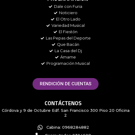
b
a
t
i
Dale con Furia
o
g
e
f
Noticiero
o
r
r
y
k
a
El Otro Lado
m
Variedad Musical
El Fiestón
Las Pepas del Deporte
Que Bacán
La Casa del Dj
Ámame
Programación Musical
RENDICIÓN DE CUENTAS
CONTÁCTENOS
Córdova y 9 de Octubre Edf. San Francisco 300 Piso 20 Oficina
2
Cabina: 0968284882