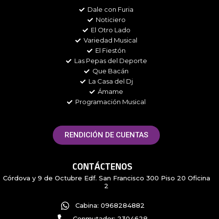
b
a
t
i
Dale con Furia
o
g
e
f
Noticiero
o
r
r
y
k
a
El Otro Lado
m
Variedad Musical
El Fiestón
Las Pepas del Deporte
Que Bacán
La Casa del Dj
Ámame
Programación Musical
RENDICIÓN DE CUENTAS
CONTÁCTENOS
Córdova y 9 de Octubre Edf. San Francisco 300 Piso 20 Oficina
2
Cabina: 0968284882
Conmutador: 2304628