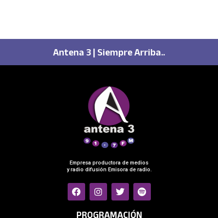
Antena 3 | Siempre Arriba..
Empresa productora de medios
y radio difusión Emisora de radio.
F
I
T
S
a
n
w
p
c
s
i
o
e
t
t
t
PROGRAMACIÓN