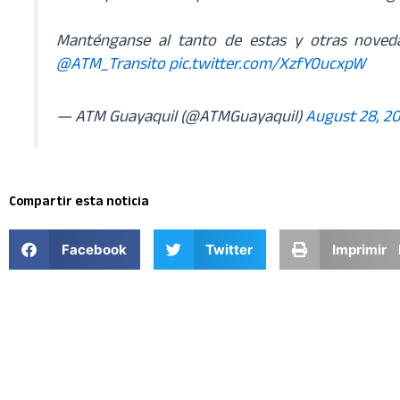
Manténganse al tanto de estas y otras nove
@ATM_Transito
pic.twitter.com/XzfY0ucxpW
— ATM Guayaquil (@ATMGuayaquil)
August 28, 2
Compartir esta noticia
Facebook
Twitter
Imprimir 