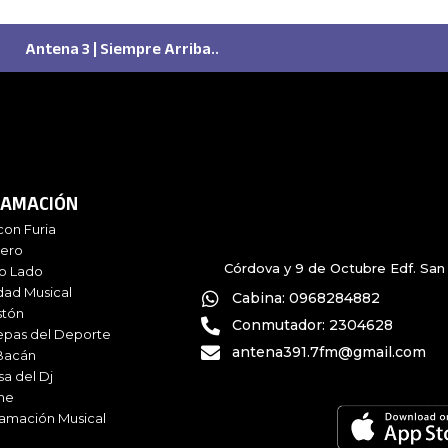
Antena 3 | Siempre Arriba..
AMACIÓN
con Furia
iero
Córdova y 9 de Octubre Edf. San 
ro Lado
dad Musical
Cabina: 0968284882
stón
Conmutador: 2304628
epas del Deporte
antena391.7fm@gmail.com
Bacán
sa del Dj
me
amación Musical