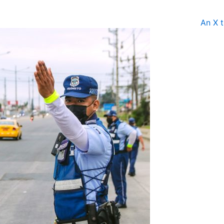
An X t