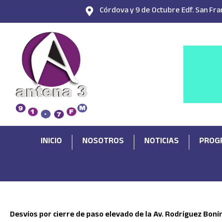
Ir
Córdova y 9 de Octubre Edf. San Fran
al
contenido
INICIO
NOSOTROS
NOTICIAS
PROG
Desvíos por cierre de paso elevado de la Av. Rodríguez Boní