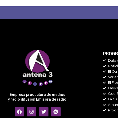
PROGR
Dale 
Notic
El Ot
Varie
El Fie
Las P
Que 
Empresa productora de medios
La Ca
y radio difusión Emisora de radio.
Áma
F
I
T
S
Progr
a
n
w
p