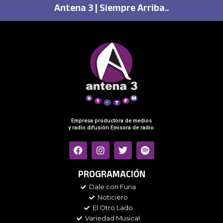
Antena 3 | Siempre Arriba..
Empresa productora de medios
y radio difusión Emisora de radio.
F
I
T
S
a
n
w
p
c
s
i
o
e
t
t
t
PROGRAMACIÓN
b
a
t
i
Dale con Furia
o
g
e
f
Noticiero
o
r
r
y
k
a
El Otro Lado
m
Variedad Musical