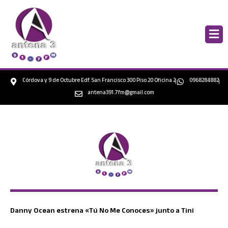
Ir
al
contenido
Córdova y 9 de Octubre Edf. San Francisco 300 Piso 20 Oficina 2
0968284882
antena391.7fm@gmail.com
Danny Ocean estrena «Tú No Me Conoces» junto a Tini