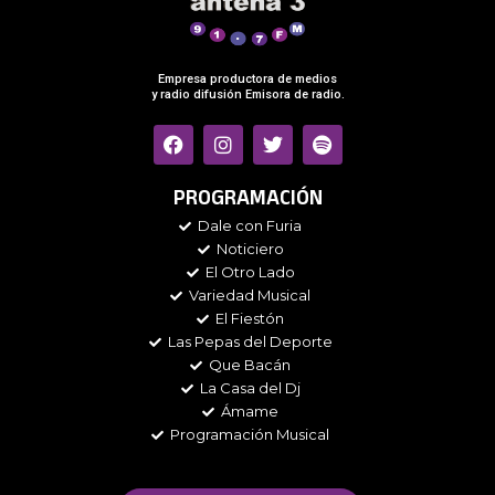
Empresa productora de medios
y radio difusión Emisora de radio.
F
I
T
S
a
n
w
p
c
s
i
o
e
t
t
t
PROGRAMACIÓN
b
a
t
i
Dale con Furia
o
g
e
f
Noticiero
o
r
r
y
k
a
El Otro Lado
m
Variedad Musical
El Fiestón
Las Pepas del Deporte
Que Bacán
La Casa del Dj
Ámame
Programación Musical