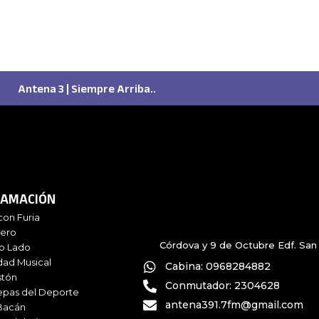
Antena 3 | Siempre Arriba..
AMACIÓN
con Furia
iero
Córdova y 9 de Octubre Edf. San 
ro Lado
dad Musical
Cabina: 0968284882
stón
Conmutador: 2304628
epas del Deporte
antena391.7fm@gmail.com
Bacán