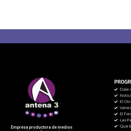
PROGR
Dale 
Notic
El Ot
Varie
El Fie
Las P
Que 
Empresa productora de medios