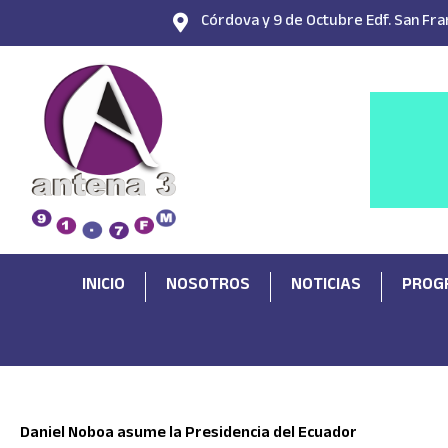
Ir
Córdova y 9 de Octubre Edf. San Fran
al
contenido
INICIO
NOSOTROS
NOTICIAS
PROG
Daniel Noboa asume la Presidencia del Ecuador