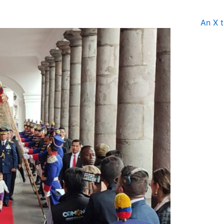
An X t